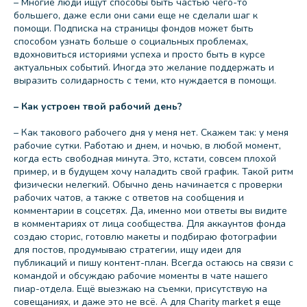
– Многие люди ищут способы быть частью чего-то
большего, даже если они сами еще не сделали шаг к
помощи. Подписка на страницы фондов может быть
способом узнать больше о социальных проблемах,
вдохновиться историями успеха и просто быть в курсе
актуальных событий. Иногда это желание поддержать и
выразить солидарность с теми, кто нуждается в помощи.
– Как устроен твой рабочий день?
– Как такового рабочего дня у меня нет. Скажем так: у меня
рабочие сутки. Работаю и днем, и ночью, в любой момент,
когда есть свободная минута. Это, кстати, совсем плохой
пример, и в будущем хочу наладить свой график. Такой ритм
физически нелегкий. Обычно день начинается с проверки
рабочих чатов, а также с ответов на сообщения и
комментарии в соцсетях. Да, именно мои ответы вы видите
в комментариях от лица сообщества. Для аккаунтов фонда
создаю сторис, готовлю макеты и подбираю фотографии
для постов, продумываю стратегии, ищу идеи для
публикаций и пишу контент-план. Всегда остаюсь на связи с
командой и обсуждаю рабочие моменты в чате нашего
пиар-отдела. Ещё выезжаю на съемки, присутствую на
совещаниях, и даже это не всё. А для Charity market я еще