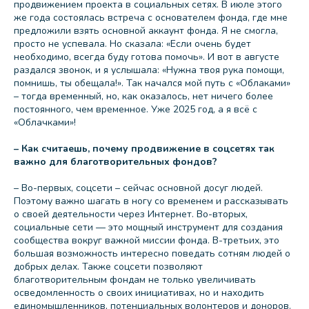
продвижением проекта в социальных сетях. В июле этого
же года состоялась встреча с основателем фонда, где мне
предложили взять основной аккаунт фонда. Я не смогла,
просто не успевала. Но сказала: «Если очень будет
необходимо, всегда буду готова помочь». И вот в августе
раздался звонок, и я услышала: «Нужна твоя рука помощи,
помнишь, ты обещала!». Так начался мой путь с «Облаками»
– тогда временный, но, как оказалось, нет ничего более
постоянного, чем временное. Уже 2025 год, а я всё с
«Облачками»!
– Как считаешь, почему продвижение в соцсетях так
важно для благотворительных фондов?
– Во-первых, соцсети – сейчас основной досуг людей.
Поэтому важно шагать в ногу со временем и рассказывать
о своей деятельности через Интернет. Во-вторых,
социальные сети — это мощный инструмент для создания
сообщества вокруг важной миссии фонда. В-третьих, это
большая возможность интересно поведать сотням людей о
добрых делах. Также соцсети позволяют
благотворительным фондам не только увеличивать
осведомленность о своих инициативах, но и находить
единомышленников, потенциальных волонтеров и доноров.