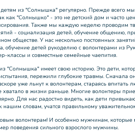
 детям из "Солнышка" регулярно. Прежде всего м
ак как "Солнышко" - это не детский дом и часто це
нсирования. Также мы каждую неделю проводим т
нятий - социализация детей, обучение общению, п
ном обществе. У нас несколько постоянных заняти
а, обучение детей рукоделию с волонтерами из Рук
р-классы и совместные семейные чаепития.
з "Солнышка" имеет свою историю. Это дети, кот
испытания, пережили глубокие травмы. Сначала о
скоре уже льнут к волонтерам, стараясь впитать лю
е хватало в жизни раньше. Многие волонтеры при
ярно. Для нас радостно видеть, как дети привыкаю
к нашим словам, учатся правильному уважительно
овым волонтерам! И особенно мужчинам, которые 
ер поведения сильного взрослого мужчины.