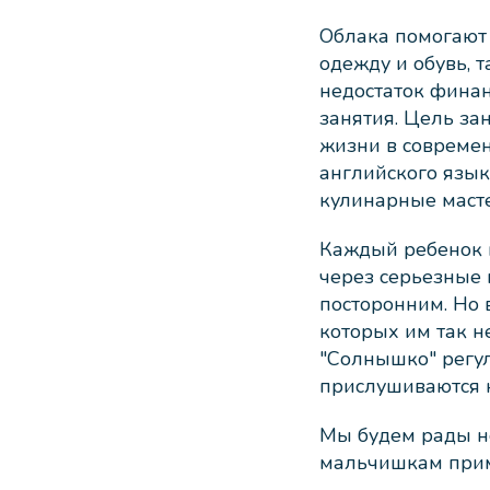
Облака помогают
одежду и обувь, т
недостаток фина
занятия. Цель за
жизни в современ
английского язык
кулинарные масте
Каждый ребенок и
через серьезные 
посторонним. Но в
которых им так н
"Солнышко" регул
прислушиваются 
Мы будем рады н
мальчишкам прим