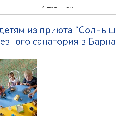
Архивные програмы
детям из приюта “Солныш
езного санатория в Барн