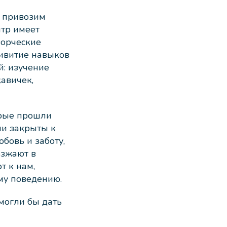
ы привозим
нтр имеет
ворческие
ривитие навыков
й: изучение
авичек,
орые прошли
ни закрыты к
бовь и заботу,
езжают в
т к нам,
му поведению.
могли бы дать