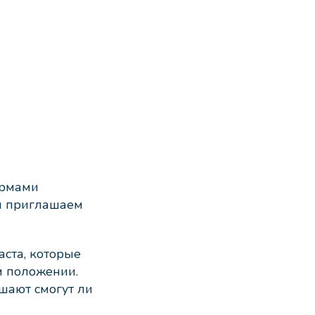
ормами
мы приглашаем
аста, которые
м положении.
шают смогут ли