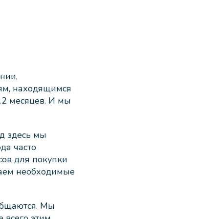
нии,
ям, находящимся
12 месяцев. И мы
од здесь мы
юда часто
сов для покупки
раем необходимые
общаются. Мы
е всего этим