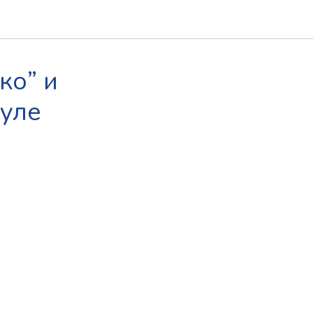
ко” и
ауле