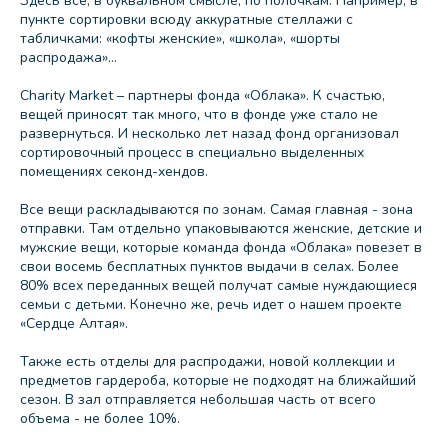
Здесь все, в буквальном смысле, по полочкам. Например, в
пункте сортировки всюду аккуратные стеллажи с
табличками: «кофты женские», «школа», «шорты
распродажа»...
Charity Market – партнеры фонда «Облака». К счастью,
вещей приносят так много, что в фонде уже стало не
развернуться. И несколько лет назад фонд организовал
сортировочный процесс в специально выделенных
помещениях секонд-хендов.
Все вещи раскладываются по зонам. Самая главная - зона
отправки. Там отдельно упаковываются женские, детские и
мужские вещи, которые команда фонда «Облака» повезет в
свои восемь бесплатных пунктов выдачи в селах. Более
80% всех переданных вещей получат самые нуждающиеся
семьи с детьми. Конечно же, речь идет о нашем проекте
«Сердце Алтая».
Также есть отделы для распродажи, новой коллекции и
предметов гардероба, которые не подходят на ближайший
сезон. В зал отправляется небольшая часть от всего
объема - не более 10%.