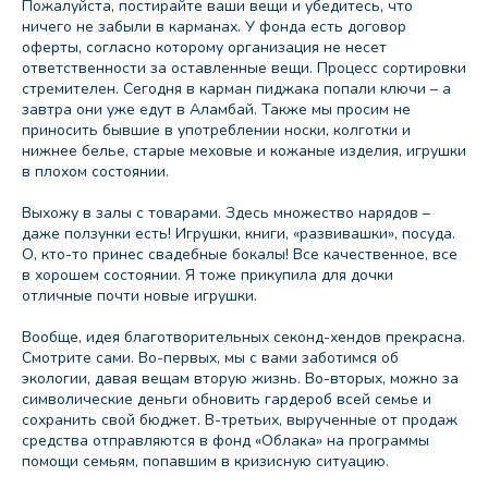
Пожалуйста, постирайте ваши вещи и убедитесь, что
ничего не забыли в карманах. У фонда есть договор
оферты, согласно которому организация не несет
ответственности за оставленные вещи. Процесс сортировки
стремителен. Сегодня в карман пиджака попали ключи – а
завтра они уже едут в Аламбай. Также мы просим не
приносить бывшие в употреблении носки, колготки и
нижнее белье, старые меховые и кожаные изделия, игрушки
в плохом состоянии.
Выхожу в залы с товарами. Здесь множество нарядов –
даже ползунки есть! Игрушки, книги, «развивашки», посуда.
О, кто-то принес свадебные бокалы! Все качественное, все
в хорошем состоянии. Я тоже прикупила для дочки
отличные почти новые игрушки.
Вообще, идея благотворительных секонд-хендов прекрасна.
Смотрите сами. Во-первых, мы с вами заботимся об
экологии, давая вещам вторую жизнь. Во-вторых, можно за
символические деньги обновить гардероб всей семье и
сохранить свой бюджет. В-третьих, вырученные от продаж
средства отправляются в фонд «Облака» на программы
помощи семьям, попавшим в кризисную ситуацию.