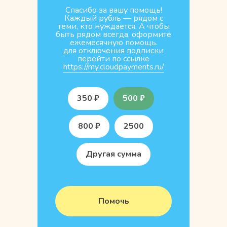
Спасибо за вашу помощь!
Каждый рубль — рядом с
теми, кто нуждается. А чтобы
быть рядом всегда, оформите
ежемесячную помощь.
для отключения подписки
перейти по ссылке
https://my.cloudpayments.ru/
350 ₽
500 ₽
800 ₽
2500
Другая сумма
Помочь