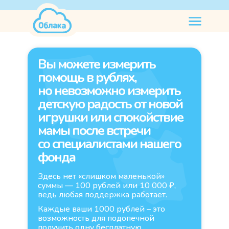
нужна
помощь
Вы можете измерить
помощь в рублях,
но невозможно измерить
детскую радость от новой
игрушки или спокойствие
мамы после встречи
со специалистами нашего
фонда
Здесь нет «слишком маленькой»
суммы — 100 рублей или 10 000 ₽,
ведь любая поддержка работает.
Каждые ваши 1000 рублей – это
возможность для подопечной
получить одну бесплатную