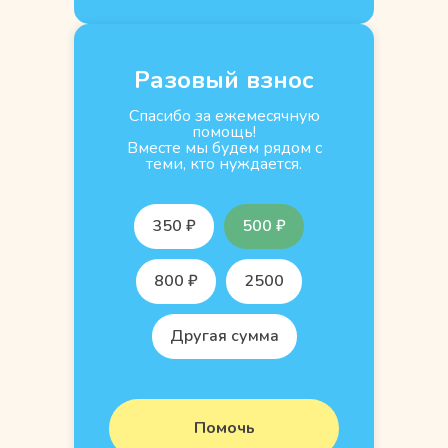
Разовый взнос
Спасибо за ежемесячную
помощь!
Вместе мы будем рядом с
теми, кто нуждается.
350 ₽
500 ₽
800 ₽
2500
Другая сумма
Помочь